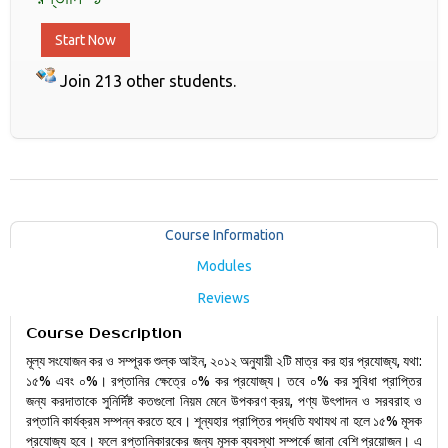
Start Now
Join 213 other students.
Course Information
Modules
Reviews
Course Description
মূল্য সংযোজন কর ও সম্পূরক শুল্ক আইন, ২০১২ অনুযায়ী ২টি মাত্র কর হার প্রযোজ্য, যথা:
১৫% এবং ০%। রপ্তানির ক্ষেত্রে ০% কর প্রযোজ্য। তবে ০% কর সুবিধা প্রাপ্তির
জন্য করদাতাকে সুনির্দিষ্ট কতগুলো নিয়ম মেনে উপকরণ ক্রয়, পণ্য উৎপাদন ও সরবরাহ ও
রপ্তানি কার্যক্রম সম্পন্ন করতে হবে। শূন্যহার প্রাপ্তির পদ্ধতি যথাযথ না হলে ১৫% মূসক
প্রযোজ্য হবে। ফলে রপ্তানিকারকের জন্য মূসক ব্যবস্থা সম্পর্কে জানা বেশি প্রয়োজন। এ